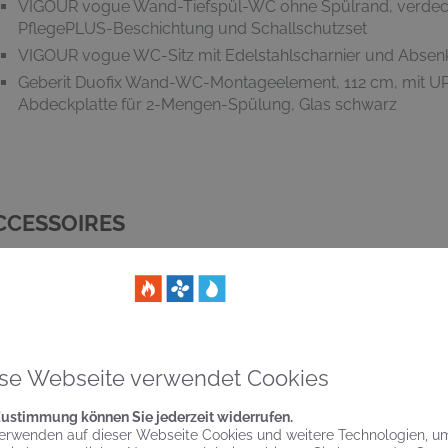
VIGOUR vogue Wand-Tiefspül-WC ohne Spülrand, verdeckt
PflegePLUS-Beschichtung und Schallschutzset
VIGOUR vogue WC-Sitz mit Edelstahlscharnier und Absen
Geberit Duofix Wand-WC-Montageelement, 112 cm, mit U
Abdeckplatte für 2-Mengen-Spülung, Glas schwarz
CCESSOIRES
VIGOUR vogue Papierhalter und Bürstengarnitur mit Glase
weiß, verchromt
VIGOUR vogue Flüssigseifenspender mit Glas und Handtuch
starr, verchromt
se Webseite verwendet Cookies
Zustimmung können Sie jederzeit widerrufen.
erwenden auf dieser Webseite Cookies und weitere Technologien, u