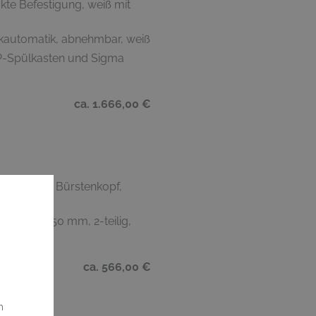
e Befestigung, weiß mit
kautomatik, abnehmbar, weiß
P-Spülkasten und Sigma
ca. 1.666,00 €
insatz und Bürstenkopf,
halter, 450 mm, 2-teilig,
ca. 566,00 €
m