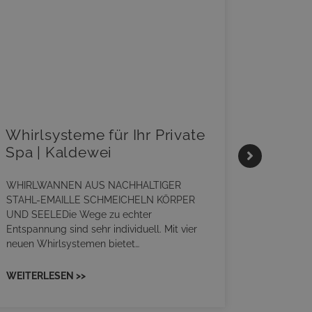
Whirlsysteme für Ihr Private
Gestal
Spa | Kaldewei
Momen
HANS
WHIRLWANNEN AUS NACHHALTIGER
STAHL-EMAILLE SCHMEICHELN KÖRPER
Stil für 
UND SEELEDie Wege zu echter
HANSAGENE
Entspannung sind sehr individuell. Mit vier
von Wasch
neuen Whirlsystemen bietet…
unterschi
Räume kon
WEITERLESEN >>
WEITERL