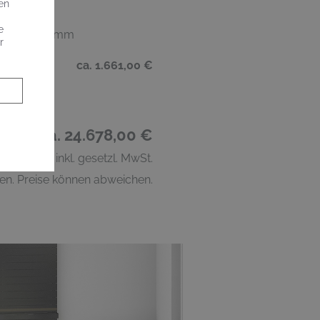
en
e
600 x T 50 mm
r
ca. 1.661,00 €
tung: ca. 24.678,00 €
inkl. gesetzl. MwSt.
en. Preise können abweichen.