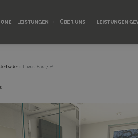
HOME
LEISTUNGEN
ÜBER UNS
LEISTUNGEN G
sterbäder
»
Luxus-Bad 7 ㎡
㎡