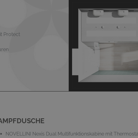
t Protect
uren
AMPFDUSCHE
NOVELLINI Nexis Dual Multifunktionskabine mit Thermostat