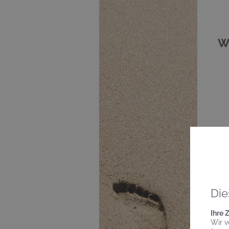
W
B
Die
Ihre 
Wir v