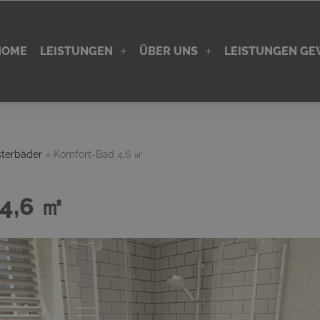
HOME
LEISTUNGEN
ÜBER UNS
LEISTUNGEN G
sterbäder
»
Komfort-Bad 4,6 ㎡
4,6 ㎡