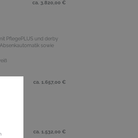
ca. 3.820,00 €
mit PflegePLUS und derby
 Absenkautomatik sowie
eiß
ca. 1.657,00 €
016
ca. 1.532,00 €
m