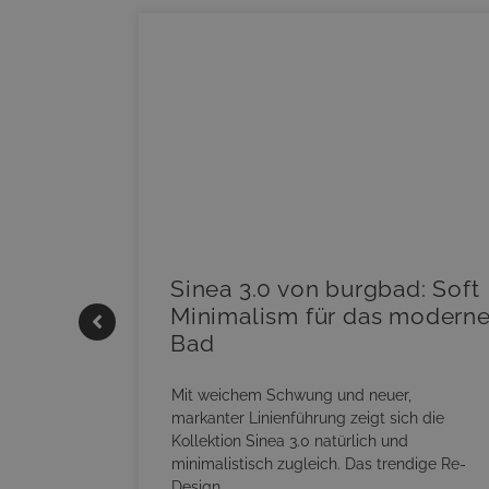
|
Sinea 3.0 von burgbad: Soft
Minimalism für das modern
Bad
onskomfort
s
Mit weichem Schwung und neuer,
RM NEO
markanter Linienführung zeigt sich die
sowohl
Kollektion Sinea 3.0 natürlich und
minimalistisch zugleich. Das trendige Re-
Design…