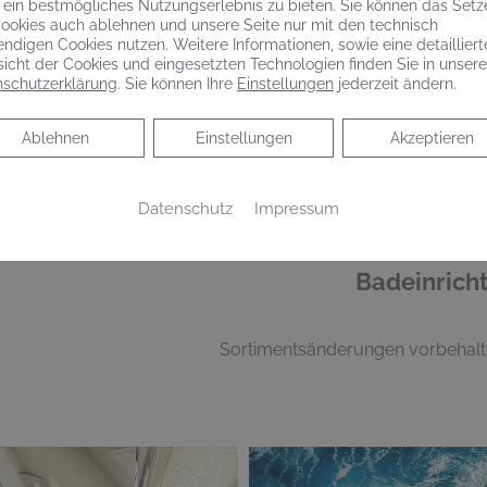
 ein bestmögliches Nutzungserlebnis zu bieten. Sie können das Setz
ookies auch ablehnen und unsere Seite nur mit den technisch
ndigen Cookies nutzen. Weitere Informationen, sowie eine detailliert
CCESSOIRES
icht der Cookies und eingesetzten Technologien finden Sie in unsere
schutzerklärung
. Sie können Ihre
Einstellungen
jederzeit ändern.
VIGOUR derby Papierhalter mit Deckel, Bürstengarnitur, Fl
und Glashalter mit Glas, verchromt
Ablehnen
Ablehnen
Einstellungen
Akzeptieren
Datenschutz
Impressum
Badeinricht
Sortimentsänderungen vorbehalt