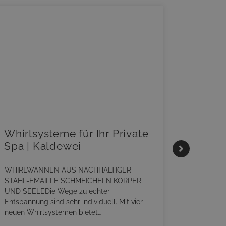
Whirlsysteme für Ihr Private
Gestal
Spa | Kaldewei
Momen
HANS
WHIRLWANNEN AUS NACHHALTIGER
STAHL-EMAILLE SCHMEICHELN KÖRPER
Stil für 
UND SEELEDie Wege zu echter
HANSAGENE
Entspannung sind sehr individuell. Mit vier
von Wasch
neuen Whirlsystemen bietet…
unterschi
Räume kon