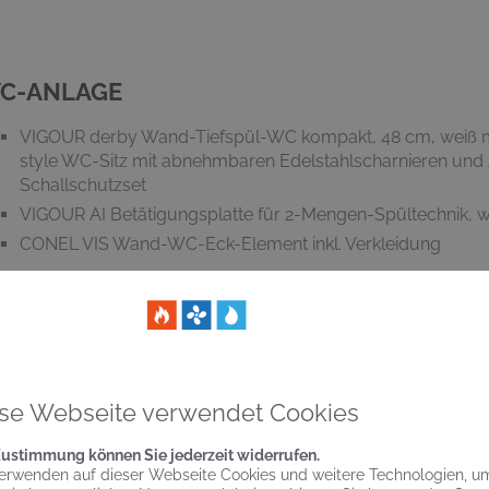
C-ANLAGE
VIGOUR derby Wand-Tiefspül-WC kompakt, 48 cm, weiß 
style WC-Sitz mit abnehmbaren Edelstahlscharnieren und
Schallschutzset
VIGOUR AI Betätigungsplatte für 2-Mengen-Spültechnik, w
CONEL VIS Wand-WC-Eck-Element inkl. Verkleidung
ADHEIZKÖRPER
se Webseite verwendet Cookies
COSMO Wien Design-Badheizkörper 175,4 x 50 cm, RAL 9
Zustimmung können Sie jederzeit widerrufen.
erwenden auf dieser Webseite Cookies und weitere Technologien, u