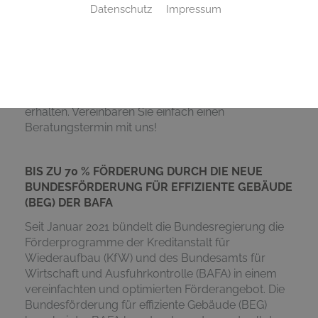
Datenschutz
Impressum
So sparen Sie bares Geld
Sie möchten Ihre Heizungsanlage modernisieren?
Wir helfen Ihnen, die richtigen Fördermittel zu
beantragen und so bis zu 70 % Förderung zu
erhalten. Vereinbaren Sie einfach einen
Beratungstermin mit uns!
BIS ZU 70 % FÖRDERUNG DURCH DIE NEUE
BUNDESFÖRDERUNG FÜR EFFIZIENTE GEBÄUDE
(BEG) DER BAFA
Seit Januar 2021 bündelt die Bundesregierung die
Förderprogramme der Kreditanstalt für
Wiederaufbau (KfW) und des Bundesamts für
Wirtschaft und Ausfuhrkontrolle (BAFA) in einem
vereinfachten und optimierten Förderangebot. Die
Bundesförderung für effiziente Gebäude (BEG)