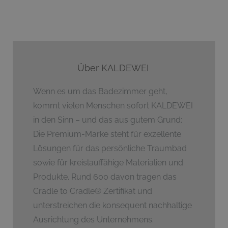
Über KALDEWEI
Wenn es um das Badezimmer geht,
kommt vielen Menschen sofort KALDEWEI
in den Sinn – und das aus gutem Grund:
Die Premium-Marke steht für exzellente
Lösungen für das persönliche Traumbad
sowie für kreislauffähige Materialien und
Produkte. Rund 600 davon tragen das
Cradle to Cradle
®
Zertifikat und
unterstreichen die konsequent nachhaltige
Ausrichtung des Unternehmens.