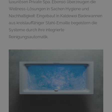
luxuriösen Private Spa. Ebenso überzeugen die
Wellness-Lösungen in Sachen Hygiene und
Nachhaltigkeit: Eingebaut in Kaldewei Badewannen
aus kreislauffähiger Stahl-Emaille begeistern die
Systeme durch ihre integrierte
Reinigungsautomatik.