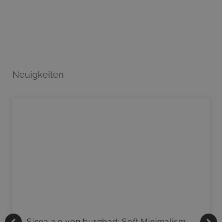
Neuigkeiten
Sinea 3.0 von burgbad: Soft Minimalism